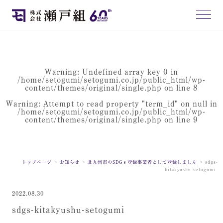
Warning
: Undefined array key 0 in
/home/setogumi/setogumi.co.jp/public_html/wp-
content/themes/original/single.php
on line
8
Warning
: Attempt to read property "term_id" on null in
/home/setogumi/setogumi.co.jp/public_html/wp-
content/themes/original/single.php
on line
9
トップページ
お知らせ
北九州市のSDGｓ登録事業者として登録しました
sdgs-
kitakyushu-setogumi
2022.08.30
sdgs-kitakyushu-setogumi