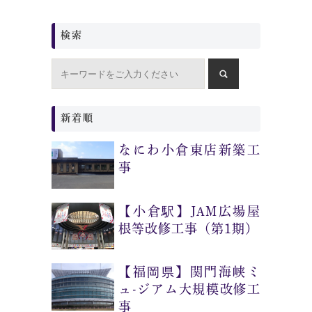
検索
新着順
なにわ小倉東店新築工
事
【小倉駅】JAM広場屋
根等改修工事（第1期）
【福岡県】関門海峡ミ
ュ-ジアム大規模改修工
事