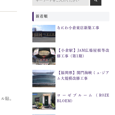
新着順
なにわ小倉東店新築工事
【小倉駅】JAM広場屋根等改
修工事（第1期）
【福岡県】関門海峡ミュ-ジア
ム大規模改修工事
ローゼブルーム（ROZE
イル貼。
BLOEM)