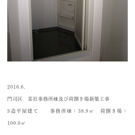
2016.6.
門司区 某社事務所棟及び荷捌き場新築工事
S造平屋建て 事務所棟：38.9㎡ 荷捌き場：
100.0㎡