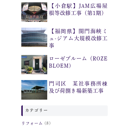
【小倉駅】JAM広場屋
根等改修工事（第1期）
【福岡県】関門海峡ミ
ュ-ジアム大規模改修工
事
ローゼブルーム（ROZE
BLOEM)
門司区 某社事務所棟
及び荷捌き場新築工事
カテゴリー
リフォーム
(8)