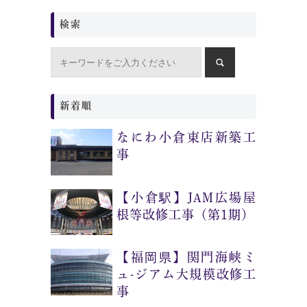
検索
新着順
なにわ小倉東店新築工
事
【小倉駅】JAM広場屋
根等改修工事（第1期）
【福岡県】関門海峡ミ
ュ-ジアム大規模改修工
事