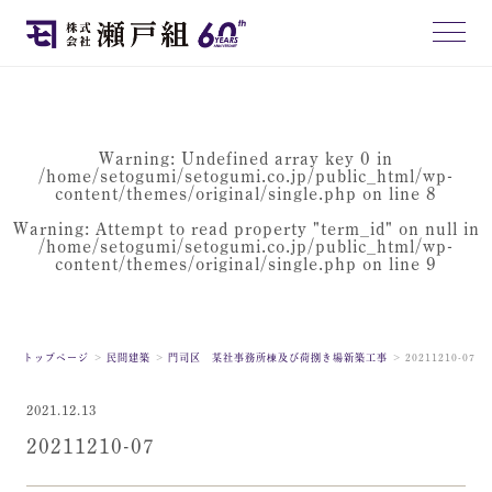
Warning
: Undefined array key 0 in
/home/setogumi/setogumi.co.jp/public_html/wp-
content/themes/original/single.php
on line
8
Warning
: Attempt to read property "term_id" on null in
/home/setogumi/setogumi.co.jp/public_html/wp-
content/themes/original/single.php
on line
9
トップページ
民間建築
門司区 某社事務所棟及び荷捌き場新築工事
20211210-07
2021.12.13
20211210-07