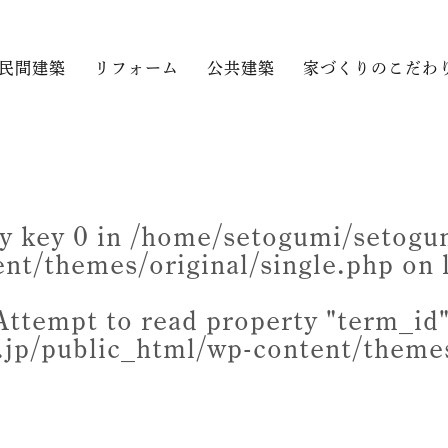
民間建築
リフォーム
公共建築
家づくりのこだわ
y key 0 in
/home/setogumi/setogum
ent/themes/original/single.php
on 
Attempt to read property "term_id"
jp/public_html/wp-content/themes