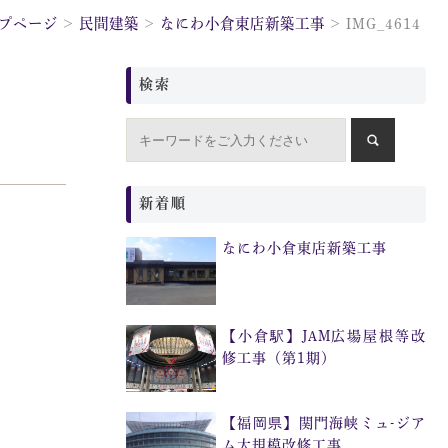
プページ
民間建築
なにわ小倉東店新築工事
IMG_4614
検索
新着順
なにわ小倉東店新築工事
【小倉駅】JAM広場屋根等改
修工事（第1期）
【福岡県】関門海峡ミュ-ジア
ム大規模改修工事