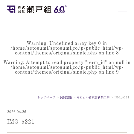
Warning
: Undefined array key 0 in
/home/setogumi/setogumi.co.jp/public_html/wp-
content/themes/original/single.php
on line
8
Warning
: Attempt to read property "term_id" on null in
/home/setogumi/setogumi.co.jp/public_html/wp-
content/themes/original/single.php
on line
9
トップページ
民間建築
なにわ小倉東店新築工事
IMG_5221
2026.05.26
IMG_5221