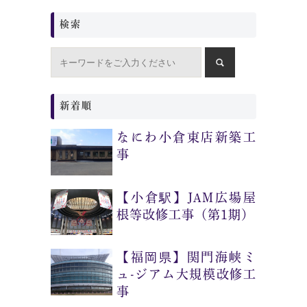
検索
新着順
なにわ小倉東店新築工
事
【小倉駅】JAM広場屋
根等改修工事（第1期）
【福岡県】関門海峡ミ
ュ-ジアム大規模改修工
事