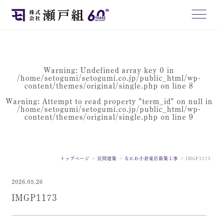
Warning
: Undefined array key 0 in
/home/setogumi/setogumi.co.jp/public_html/wp-
content/themes/original/single.php
on line
8
Warning
: Attempt to read property "term_id" on null in
/home/setogumi/setogumi.co.jp/public_html/wp-
content/themes/original/single.php
on line
9
トップページ
民間建築
なにわ小倉東店新築工事
IMGP1173
2026.05.26
IMGP1173