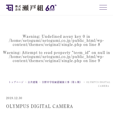
Warning
: Undefined array key 0 in
/home/setogumi/setogumi.co.jp/public_html/wp-
content/themes/original/single.php
on line
8
Warning
: Attempt to read property "term_id" on null in
/home/setogumi/setogumi.co.jp/public_html/wp-
content/themes/original/single.php
on line
9
トップページ
公共建築
引野中学校耐震補強工事（第１期）
OLYMPUS DIGITAL
CAMERA
2019.12.30
OLYMPUS DIGITAL CAMERA