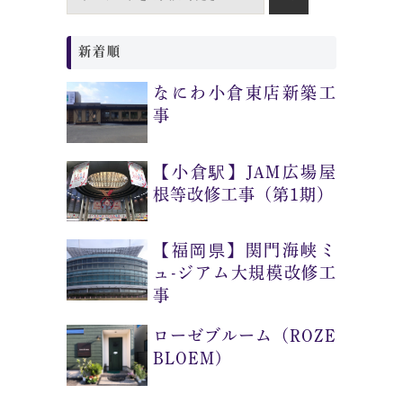
新着順
なにわ小倉東店新築工
事
【小倉駅】JAM広場屋
根等改修工事（第1期）
【福岡県】関門海峡ミ
ュ-ジアム大規模改修工
事
ローゼブルーム（ROZE
BLOEM)