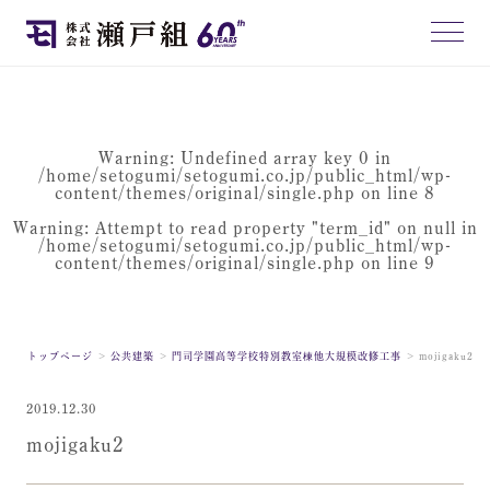
Warning
: Undefined array key 0 in
/home/setogumi/setogumi.co.jp/public_html/wp-
content/themes/original/single.php
on line
8
Warning
: Attempt to read property "term_id" on null in
/home/setogumi/setogumi.co.jp/public_html/wp-
content/themes/original/single.php
on line
9
トップページ
公共建築
門司学園高等学校特別教室棟他大規模改修工事
mojigaku2
2019.12.30
mojigaku2