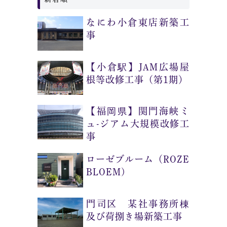
なにわ小倉東店新築工
事
【小倉駅】JAM広場屋
根等改修工事（第1期）
【福岡県】関門海峡ミ
ュ-ジアム大規模改修工
事
ローゼブルーム（ROZE
BLOEM)
門司区 某社事務所棟
及び荷捌き場新築工事