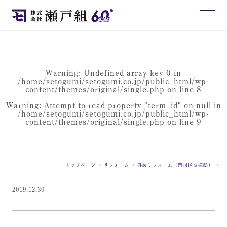
Warning
: Undefined array key 0 in
/home/setogumi/setogumi.co.jp/public_html/wp-
content/themes/original/single.php
on line
8
Warning
: Attempt to read property "term_id" on null in
/home/setogumi/setogumi.co.jp/public_html/wp-
content/themes/original/single.php
on line
9
トップページ
リフォーム
外装リフォーム（門司区Ｓ様邸）
2019.12.30