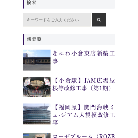
検索
新着順
なにわ小倉東店新築工
事
【小倉駅】JAM広場屋
根等改修工事（第1期）
【福岡県】関門海峡ミ
ュ-ジアム大規模改修工
事
ローゼブルーム（ROZE