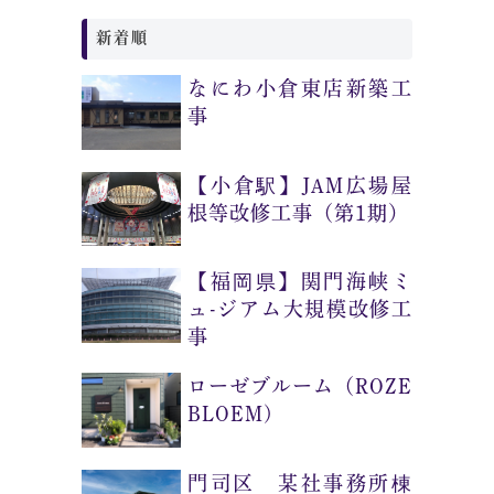
新着順
なにわ小倉東店新築工
事
【小倉駅】JAM広場屋
根等改修工事（第1期）
【福岡県】関門海峡ミ
ュ-ジアム大規模改修工
事
ローゼブルーム（ROZE
BLOEM)
門司区 某社事務所棟