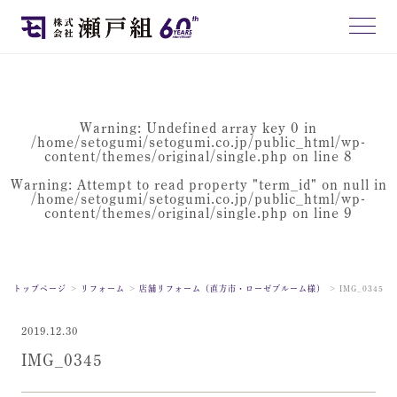
Warning
: Undefined array key 0 in
/home/setogumi/setogumi.co.jp/public_html/wp-
content/themes/original/single.php
on line
8
Warning
: Attempt to read property "term_id" on null in
/home/setogumi/setogumi.co.jp/public_html/wp-
content/themes/original/single.php
on line
9
トップページ
リフォーム
店舗リフォーム（直方市・ローゼブルーム様）
IMG_0345
2019.12.30
IMG_0345